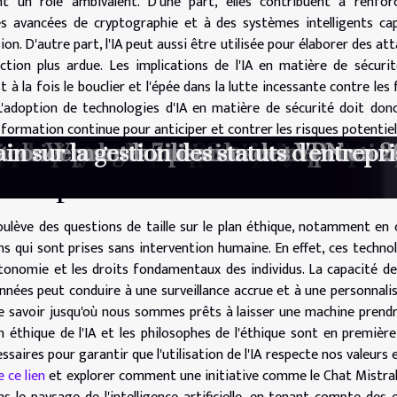
uent un rôle ambivalent. D'une part, elles contribuent à renfor
 avancées de cryptographie et à des systèmes intelligents cap
sion. D'autre part, l'IA peut aussi être utilisée pour élaborer des at
ction plus ardue. Les implications de l'IA en matière de sécuri
t à la fois le bouclier et l'épée dans la lutte incessante contre les 
 L'adoption de technologies d'IA en matière de sécurité doit don
ormation continue pour anticiper et contrer les risques potentiel
t authentique ou illusion d’action ?
 ads dans une stratégie digitale ?
pour une cuisine éco-responsable ?
tant protégé : est-ce possible ?
 sur le secteur de la construction
lleures pratiques pour protéger votre
loppement web en 2023 analyse et pers
avancement des dispositifs médicaux
le paysage urbain et ses implications p
curité pour l'année en cours
t de Windows 7 pour les entreprises
 concernant l'utilisation des VPN en 
in sur la gestion des statuts d'entrepri
sés par l'IA
 soulève des questions de taille sur le plan éthique, notamment en 
ns qui sont prises sans intervention humaine. En effet, ces techno
utonomie et les droits fondamentaux des individus. La capacité de 
nnées peut conduire à une surveillance accrue et à une personnali
de savoir jusqu'où nous sommes prêts à laisser une machine prend
n éthique de l'IA et les philosophes de l'éthique sont en première
essaires pour garantir que l'utilisation de l'IA respecte nos valeurs 
 ce lien
et explorer comment une initiative comme le Chat Mistral