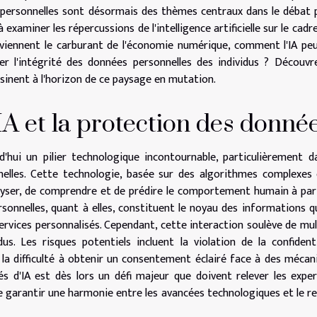
personnelles sont désormais des thèmes centraux dans le débat p
examiner les répercussions de l'intelligence artificielle sur le cadre
eviennent le carburant de l'économie numérique, comment l'IA peu
er l'intégrité des données personnelles des individus ? Découvr
essinent à l'horizon de ce paysage en mutation.
IA et la protection des donné
ourd'hui un pilier technologique incontournable, particulièrement d
elles. Cette technologie, basée sur des algorithmes complexes
alyser, de comprendre et de prédire le comportement humain à par
onnelles, quant à elles, constituent le noyau des informations qu
 services personnalisés. Cependant, cette interaction soulève de mul
us. Les risques potentiels incluent la violation de la confidenti
t la difficulté à obtenir un consentement éclairé face à des méca
 d'IA est dès lors un défi majeur que doivent relever les expe
e garantir une harmonie entre les avancées technologiques et le r