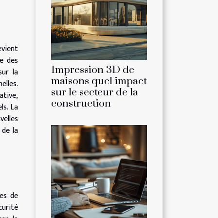
evient
re des
Impression 3D de
sur la
maisons quel impact
elles.
sur le secteur de la
ative,
construction
ls. La
velles
 de la
tes de
curité