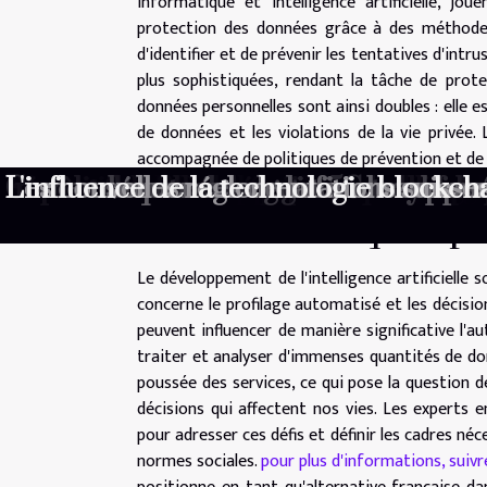
informatique et intelligence artificielle, jo
protection des données grâce à des méthodes
d'identifier et de prévenir les tentatives d'intru
plus sophistiquées, rendant la tâche de prote
données personnelles sont ainsi doubles : elle es
de données et les violations de la vie privée.
accompagnée de politiques de prévention et de f
Mobilisation sur internet : engagemen
Faut-il vraiment opposer seo et google
Comment choisir son électroménager 
Maximiser son indépendance tout en é
Impression 3D de maisons quel impact
Sécurité des données personnelles mei
Impact de la blockchain sur le déve
Le rôle des nanotechnologies dans l'
Comment la technologie 5G transforme 
Les tendances émergentes en cybersé
Les conséquences de la fin du suppor
Les nouvelles réglementations suisses
L'influence de la technologie blockcha
Les défis éthiques po
Le développement de l'intelligence artificielle
concerne le profilage automatisé et les décisio
peuvent influencer de manière significative l'a
traiter et analyser d'immenses quantités de do
poussée des services, ce qui pose la question 
décisions qui affectent nos vies. Les experts e
pour adresser ces défis et définir les cadres néc
normes sociales.
pour plus d'informations, suivre