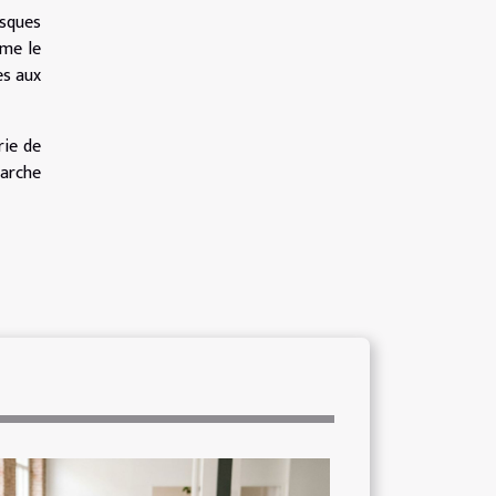
isques
mme le
es aux
rie de
marche