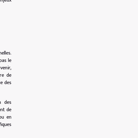
enjeux
elles.
pas le
venir,
re de
ce des
on des
ent de
 ou en
fiques