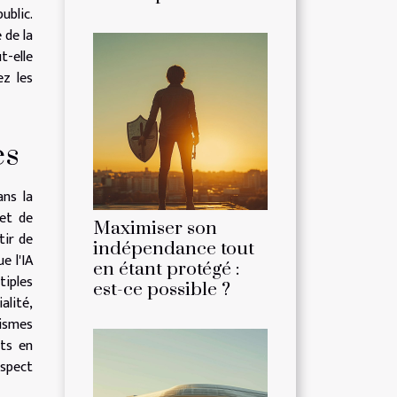
ublic.
 de la
t-elle
ez les
es
ans la
 et de
Maximiser son
tir de
indépendance tout
e l'IA
en étant protégé :
tiples
est-ce possible ?
alité,
nismes
rts en
espect