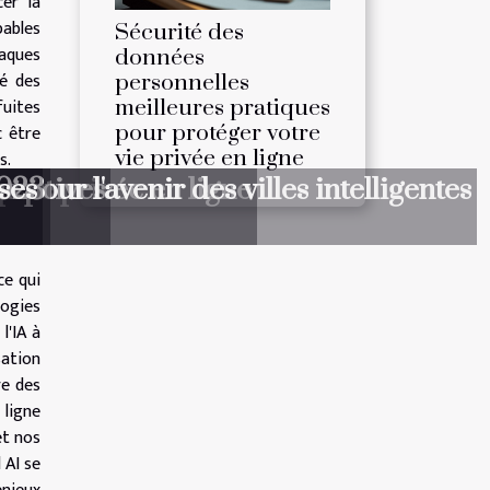
cer la
ables
Sécurité des
taques
données
té des
personnelles
fuites
meilleures pratiques
c être
pour protéger votre
vie privée en ligne
s.
 vie privée en ligne
pectives
our l'avenir des villes intelligentes
2023
ses
ce qui
logies
l'IA à
sation
re des
 ligne
et nos
 AI se