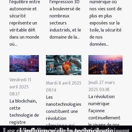
l'équilibre entre
l'impression 3D
numérique où
autonomie et
a bouleversé de
nos vies sont de
sécurité
nombreux
plus en plus
représente un
secteurs
exposées sur la
véritable défi
industriels, et le
toile, la sécurité
dans un monde
domaine de la...
de nos
où...
données...
Vendredi 11
Jeudi 27 mars
Mardi 8 avril 2025
avril 2025
2025 03:38
09:14
08:37
La révolution
Les
La blockchain,
numérique
nanotechnologies
cette
façonne
constituent une
technologie de
continuellement
révolution
registre
le visage de nos
silencieuse qui
distribué, est
Mobilisation sur internet : engagement
Les conséquences de la fin du support
Faut-il vraiment opposer seo et google
Les nouvelles réglementations suisses
Comment choisir son électroménager
Impact de l'intelligence artificielle sur
Maximiser son indépendance tout en
Sécurité des données personnelles
Le rôle des nanotechnologies dans
Impression 3D de maisons quel
Impact de la blockchain sur le
Les tendances émergentes en
L'influence de la technologie
Comment la technologie 5G