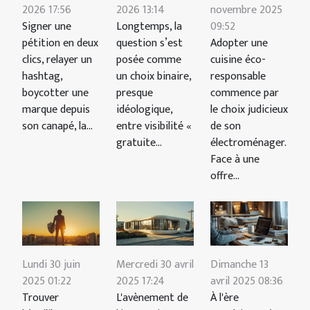
2026 17:56
2026 13:14
novembre 2025
Signer une
Longtemps, la
09:52
pétition en deux
question s’est
Adopter une
clics, relayer un
posée comme
cuisine éco-
hashtag,
un choix binaire,
responsable
boycotter une
presque
commence par
marque depuis
idéologique,
le choix judicieux
son canapé, la...
entre visibilité «
de son
gratuite...
électroménager.
Face à une
offre...
Lundi 30 juin
Mercredi 30 avril
Dimanche 13
2025 01:22
2025 17:24
avril 2025 08:36
Trouver
L'avènement de
À l'ère