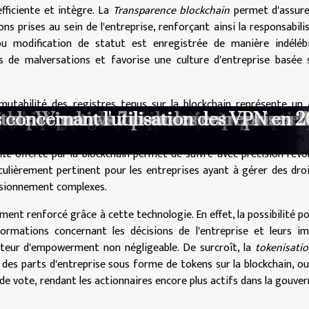
fficiente et intègre. La
Transparence blockchain
permet d'assure
ions prises au sein de l'entreprise, renforçant ainsi la responsabili
ou modification de statut est enregistrée de manière indélébi
es de malversations et favorise une culture d'entreprise basée 
immutabilité des registres tenus sur la blockchain représente un
t authentique ou illusion d’action ?
 ads dans une stratégie digitale ?
pour une cuisine éco-responsable ?
tant protégé : est-ce possible ?
 sur le secteur de la construction
lleures pratiques pour protéger votre
loppement web en 2023 analyse et pers
avancement des dispositifs médicaux
le paysage urbain et ses implications p
curité pour l'année en cours
sur la protection des données personnel
t de Windows 7 pour les entreprises
 concernant l'utilisation des VPN en 
r leur adhérence aux différentes réglementations en vigueur de m
dement les processus d'audit et d'inspection, tout en réduisant les
ité
offerte par la blockchain permet de suivre avec précision l'évo
culièrement pertinent pour les entreprises ayant à gérer des dro
visionnement complexes.
ent renforcé grâce à cette technologie. En effet, la possibilité po
ormations concernant les décisions de l'entreprise et leurs i
acteur d'empowerment non négligeable. De surcroît, la
tokenisati
 des parts d'entreprise sous forme de tokens sur la blockchain, ou
e vote, rendant les actionnaires encore plus actifs dans la gouve