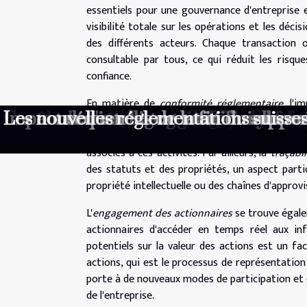
essentiels pour une gouvernance d'entreprise e
visibilité totale sur les opérations et les décis
des différents acteurs. Chaque transaction 
consultable par tous, ce qui réduit les risqu
confiance.
En matière de
conformité réglementaire
, l'
Mobilisation sur internet : engagemen
Faut-il vraiment opposer seo et google
Comment choisir son électroménager 
Maximiser son indépendance tout en é
Impression 3D de maisons quel impact
Sécurité des données personnelles mei
Impact de la blockchain sur le déve
Le rôle des nanotechnologies dans l'
Comment la technologie 5G transforme 
Les tendances émergentes en cybersé
Impact de l'intelligence artificielle 
Les conséquences de la fin du suppor
Les nouvelles réglementations suisses
considérable. Les entreprises peuvent démontre
transparente et vérifiable. Ceci simplifie gran
associés à ces activités. Par ailleurs, la
traçabil
des statuts et des propriétés, un aspect parti
propriété intellectuelle ou des chaînes d'appro
L'
engagement des actionnaires
se trouve égalem
actionnaires d'accéder en temps réel aux inf
potentiels sur la valeur des actions est un f
actions, qui est le processus de représentation
porte à de nouveaux modes de participation et d
de l'entreprise.