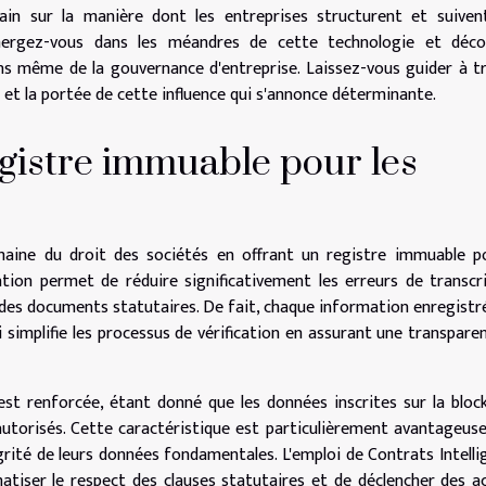
hain sur la manière dont les entreprises structurent et suiven
Immergez-vous dans les méandres de cette technologie et déco
s même de la gouvernance d'entreprise. Laissez-vous guider à t
 et la portée de cette influence qui s'annonce déterminante.
egistre immuable pour les
maine du droit des sociétés en offrant un registre immuable p
ation permet de réduire significativement les erreurs de transcr
n des documents statutaires. De fait, chaque information enregistr
 qui simplifie les processus de vérification en assurant une transpare
est renforcée, étant donné que les données inscrites sur la bloc
 autorisés. Cette caractéristique est particulièrement avantageus
égrité de leurs données fondamentales. L'emploi de Contrats Intelli
iser le respect des clauses statutaires et de déclencher des a