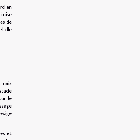
ard en
imise
mes de
l elle
, mais
stacle
our le
issage
 exige
mes et