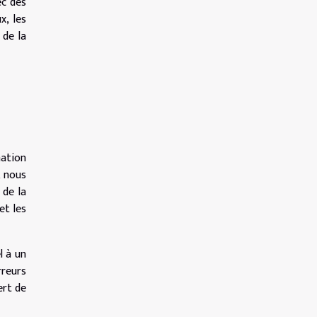
ec des
x, les
 de la
mation
, nous
 de la
et les
l à un
rreurs
ert de