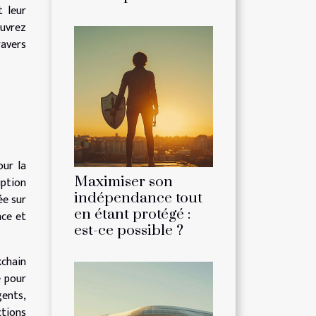
t leur
uvrez
ravers
our la
Maximiser son
iption
indépendance tout
ée sur
en étant protégé :
nce et
est-ce possible ?
kchain
e pour
gents,
ctions