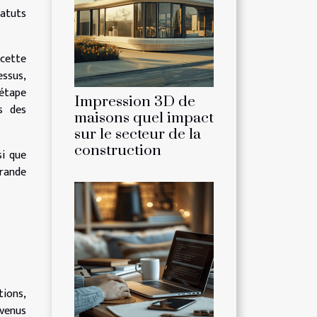
tatuts
 cette
essus,
 étape
Impression 3D de
s des
maisons quel impact
sur le secteur de la
construction
si que
grande
tions,
evenus