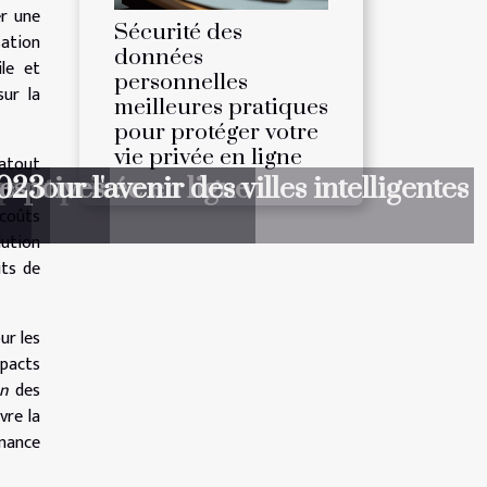
r une
Sécurité des
sation
données
le et
personnelles
sur la
meilleures pratiques
pour protéger votre
vie privée en ligne
 atout
 vie privée en ligne
pectives
our l'avenir des villes intelligentes
les
2023
anière
 coûts
lution
its de
ur les
mpacts
on
des
vre la
rnance