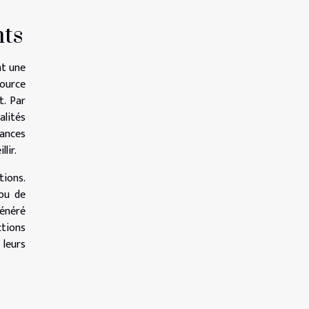
nts
nt une
ource
t. Par
alités
sances
lir.
tions.
 ou de
généré
ctions
 leurs