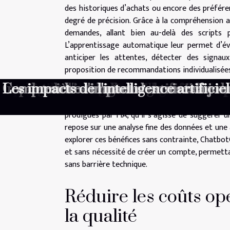
des historiques d’achats ou encore des préfére
degré de précision. Grâce à la compréhension av
demandes, allant bien au-delà des scripts 
L’apprentissage automatique leur permet d’évo
anticiper les attentes, détecter des signau
proposition de recommandations individualisées
Exploration des avantages des chatbot
Guide des tarifs : Choisir le bon plan
Logiciels de montage vidéo pour début
Logiciels de retouche photo gratuits
Optimisez votre productivité avec une
Intégration de l'intelligence artifici
Optimisation des performances sous
Les meilleurs logiciels de gestion de
Intelligence artificielle accessible c
Comment choisir le meilleur format 
Impact des nouvelles réglementations
Impact de l'intelligence artificielle s
Les dernières avancées en matière de
Comprendre l'impact des mises à jour 
Les impacts de l'intelligence artifici
Cette approche personnalisée transforme l’int
écouté et reconnu, favorisant la fidélisation
prodigués par l’IA, qu’il s’agisse de suggérer 
repose sur une analyse fine des données et une 
explorer ces bénéfices sans contrainte, Chatbot
et sans nécessité de créer un compte, permettan
sans barrière technique.
Réduire les coûts o
la qualité