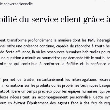
ie conversationnelle.
ilité du service client grâce 
lient transforme profondément la manière dont les PME interag
onnel offre une présence continue, capable de répondre à toute he
e forte affluence, là où les ressources humaines habituelles pour
er une question à minuit ou soumettre une demande tôt le matin, t
e, ce qui contribue à renforcer la fidélité et la confiance e
 permet de traiter instantanément les interrogations récurre
informations sur les produits ou les problèmes techniques basiqu
hatbot libère un temps précieux pour les équipes humaines, qui p
plexes nécessitant un accompagnement personnalisé. Cette syn
tout en évitant l’épuisement des agents face à des flux de re