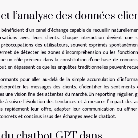
 et l’analyse des données clie
 bénéficient d’un canal d’échange capable de recueillir naturelleme
sations avec leurs clients. Chaque interaction devient une s
t préoccupations des utilisateurs, souvent exprimés spontanémen
permet de détecter les zones d’incompréhension ou les fonctionn
 joue un rôle précieux dans la constitution d’une base de connais
 tout en dépassant ce que les enquêtes traditionnelles peuvent recueil
formants pour aller au-delà de la simple accumulation d’informa
erpréter les messages des clients, d’identifier les sentiments
es une vision fine des attentes du marché. Un reporting régulier, 
e à suivre l’évolution des tendances et à mesurer l’impact des a
us rapidement leur offre, adapter leur communication ou affiner
 concrets et continus issus des échanges avec le chatbot.
on du chatbot GPT dans