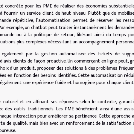
é concrète pour les PME de réaliser des économies substantiell
à fournir un service client de haut niveau. Plutôt que de mobilis
ande répétitive, l’automatisation permet de réserver les ress
Par exemple, un chatbot peut traiter instantanément les demandes
mande ou à la politique de retour, libérant ainsi du temps po
situations plus complexes nécessitant un accompagnement personnal
e également par la gestion automatisée des tickets de suppor
 d’avis clients de façon proactive. Un commerçant en ligne peut, g
 choix d’un produit, proposer des solutions à des problèmes fréque
es en fonction des besoins identifiés. Cette automatisation rédu
e également une expérience fluide et homogène pour chaque client
 naturel et en affinant ses réponses selon le contexte, garant
ec des outils traditionnels. Les PME bénéficient ainsi d’une assi
chaque interaction pour améliorer sa pertinence. Cette approche 
te de qualité, mais bien avec un renforcement de la satisfaction c
oureuse.