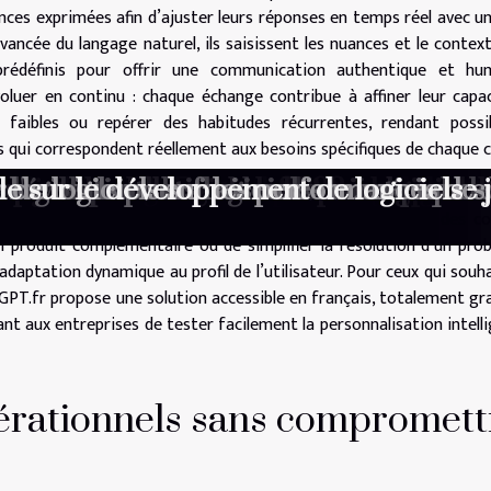
nces exprimées afin d’ajuster leurs réponses en temps réel avec u
ancée du langage naturel, ils saisissent les nuances et le contex
prédéfinis pour offrir une communication authentique et hum
luer en continu : chaque échange contribue à affiner leur capa
x faibles ou repérer des habitudes récurrentes, rendant possi
 qui correspondent réellement aux besoins spécifiques de chaque cl
s pour l'efficacité opérationnelle
 pour vos besoins en marketing digital
ants les options les plus accessibles
 et sous-estimés pour créateurs numér
 interface gratuite d'assistance par c
elle dans les PME comment les logiciels
 Windows 10
 projet open source en 2023
omprendre les logiciels IA pour les non
pour votre album de souvenirs
 sur la protection des données pour le
ur l'évolution des logiciels de retouche
 logiciels pour fraiseuses numérique
de logiciels sur les performances de 
elle sur le développement de logiciels
eraction en une expérience fluide et sur mesure, où le client s
 et accentuant la confiance envers la PME. La pertinence des co
un produit complémentaire ou de simplifier la résolution d’un pro
adaptation dynamique au profil de l’utilisateur. Pour ceux qui souh
GPT.fr propose une solution accessible en français, totalement gr
t aux entreprises de tester facilement la personnalisation intell
pérationnels sans compromett