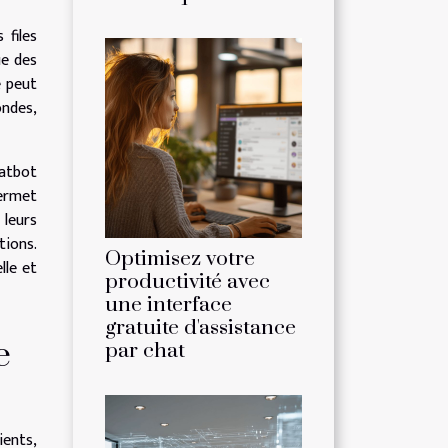
 files
ue des
e peut
ondes,
hatbot
permet
 leurs
tions.
Optimisez votre
lle et
productivité avec
une interface
gratuite d'assistance
e
par chat
ients,