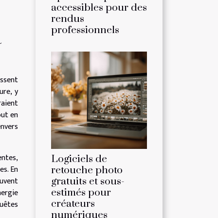
accessibles pour des
rendus
professionnels
à
issent
ure, y
raient
out en
nvers
ntes,
Logiciels de
es. En
retouche photo
euvent
gratuits et sous-
ergie
estimés pour
créateurs
quêtes
numériques