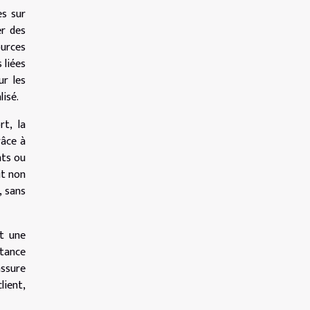
es sur
er des
ources
 liées
ur les
isé.
t, la
râce à
nts ou
it non
, sans
it une
stance
assure
lient,