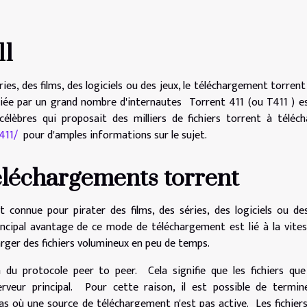
11
es, des films, des logiciels ou des jeux, le téléchargement torrent 
iée par un grand nombre d'internautes Torrent 411 (ou T411 ) es
célèbres qui proposait des milliers de fichiers torrent à téléch
411/
pour d'amples informations sur le sujet.
éléchargements torrent
connue pour pirater des films, des séries, des logiciels ou de
rincipal avantage de ce mode de téléchargement est lié à la vite
rger des fichiers volumineux en peu de temps.
n du protocole peer to peer. Cela signifie que les fichiers qu
veur principal. Pour cette raison, il est possible de termine
as où une source de téléchargement n'est pas active. Les fichier